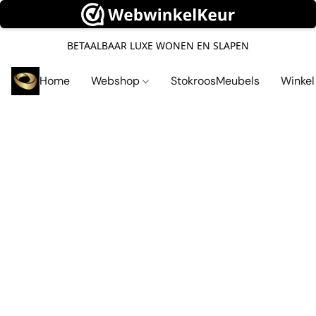
BETAALBAAR LUXE WONEN EN SLAPEN
Home
Webshop
StokroosMeubels
Winke