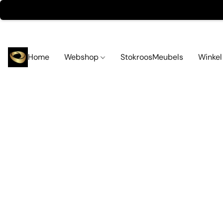
Home
Webshop
StokroosMeubels
Winke