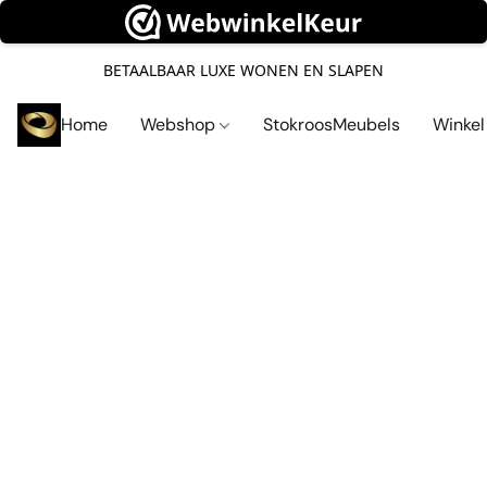
BETAALBAAR LUXE WONEN EN SLAPEN
Home
Webshop
StokroosMeubels
Winke