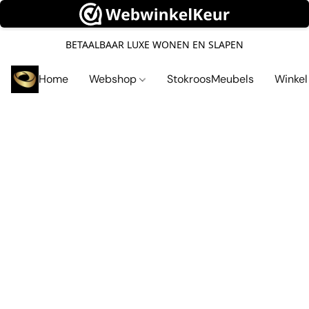
BETAALBAAR LUXE WONEN EN SLAPEN
Home
Webshop
StokroosMeubels
Winke