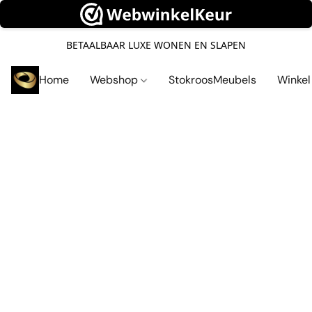
BETAALBAAR LUXE WONEN EN SLAPEN
Home
Webshop
StokroosMeubels
Winke