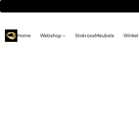
Home
Webshop
StokroosMeubels
Winke