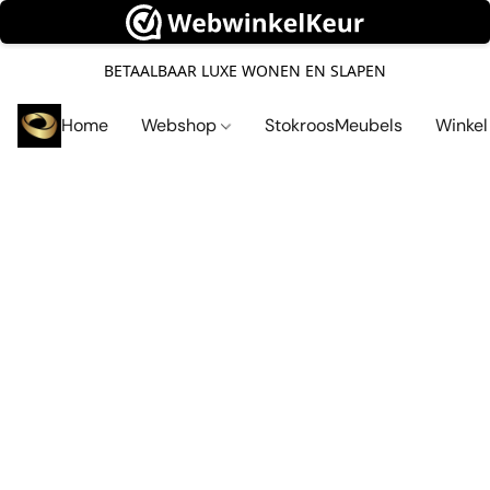
BETAALBAAR LUXE WONEN EN SLAPEN
Home
Webshop
StokroosMeubels
Winke