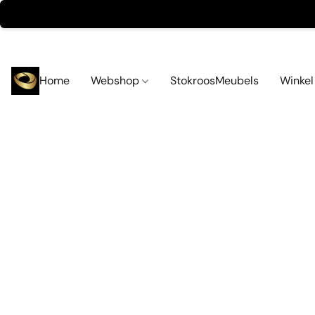
Home
Webshop
StokroosMeubels
Winke