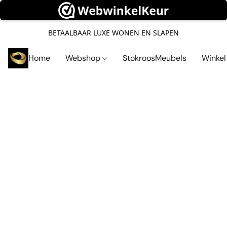
BETAALBAAR LUXE WONEN EN SLAPEN
Home
Webshop
StokroosMeubels
Winke