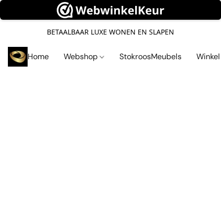
BETAALBAAR LUXE WONEN EN SLAPEN
Home
Webshop
StokroosMeubels
Winke