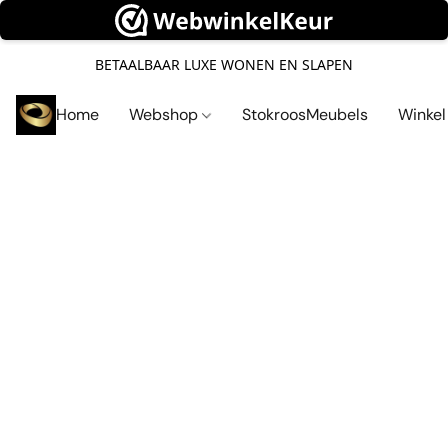
BETAALBAAR LUXE WONEN EN SLAPEN
Home
Webshop
StokroosMeubels
Winke