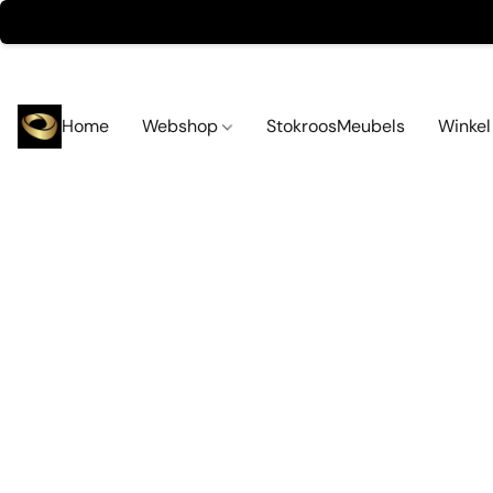
Home
Webshop
StokroosMeubels
Winke