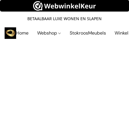
BETAALBAAR LUXE WONEN EN SLAPEN
Home
Webshop
StokroosMeubels
Winke