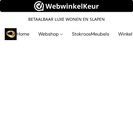
BETAALBAAR LUXE WONEN EN SLAPEN
Home
Webshop
StokroosMeubels
Winke