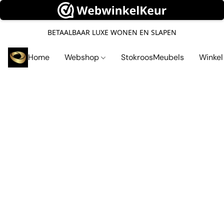
BETAALBAAR LUXE WONEN EN SLAPEN
Home
Webshop
StokroosMeubels
Winke