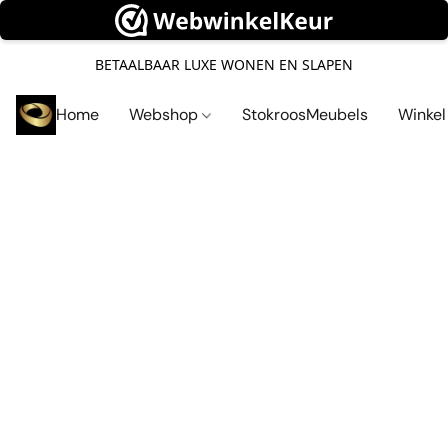
BETAALBAAR LUXE WONEN EN SLAPEN
Home
Webshop
StokroosMeubels
Winke