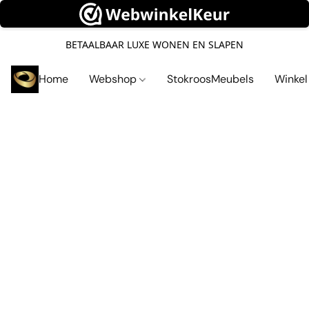
BETAALBAAR LUXE WONEN EN SLAPEN
Home
Webshop
StokroosMeubels
Winke