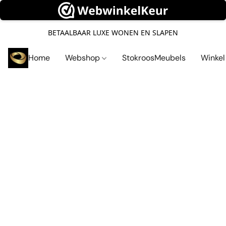
BETAALBAAR LUXE WONEN EN SLAPEN
Home
Webshop
StokroosMeubels
Winke