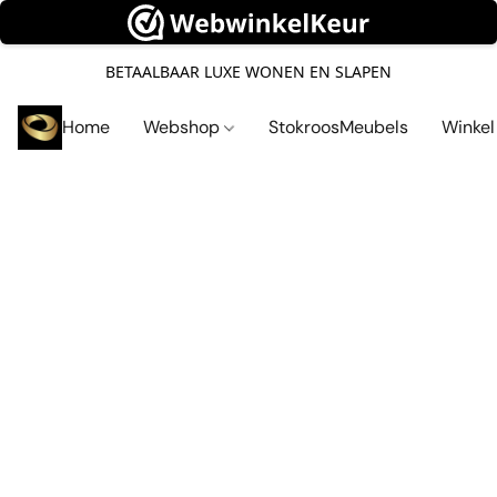
BETAALBAAR LUXE WONEN EN SLAPEN
Home
Webshop
StokroosMeubels
Winke