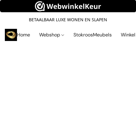
BETAALBAAR LUXE WONEN EN SLAPEN
Home
Webshop
StokroosMeubels
Winke