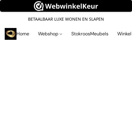
BETAALBAAR LUXE WONEN EN SLAPEN
Home
Webshop
StokroosMeubels
Winke