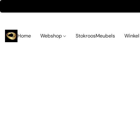
Home
Webshop
StokroosMeubels
Winke