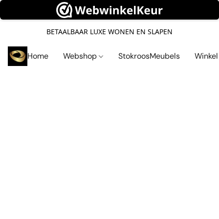
BETAALBAAR LUXE WONEN EN SLAPEN
Home
Webshop
StokroosMeubels
Winke