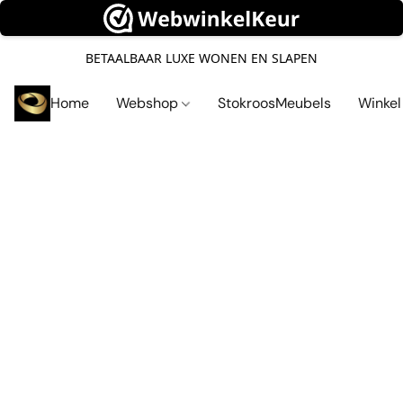
BETAALBAAR LUXE WONEN EN SLAPEN
Home
Webshop
StokroosMeubels
Winke