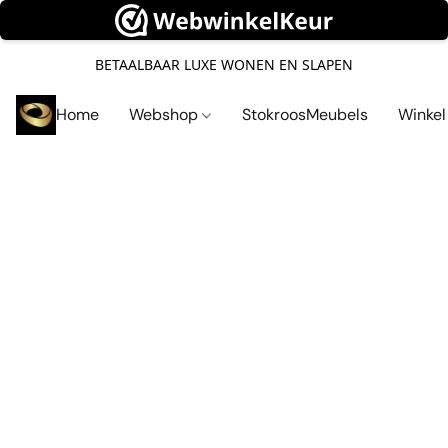
BETAALBAAR LUXE WONEN EN SLAPEN
Home
Webshop
StokroosMeubels
Winke