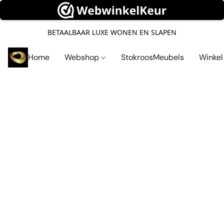
BETAALBAAR LUXE WONEN EN SLAPEN
Home
Webshop
StokroosMeubels
Winke