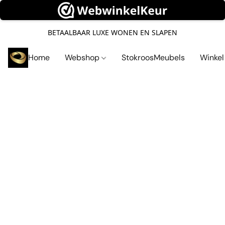
BETAALBAAR LUXE WONEN EN SLAPEN
Home
Webshop
StokroosMeubels
Winke