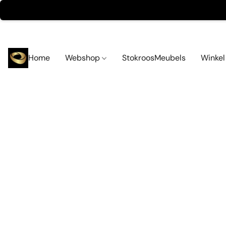
Home
Webshop
StokroosMeubels
Winke