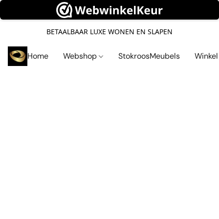
BETAALBAAR LUXE WONEN EN SLAPEN
Home
Webshop
StokroosMeubels
Winke