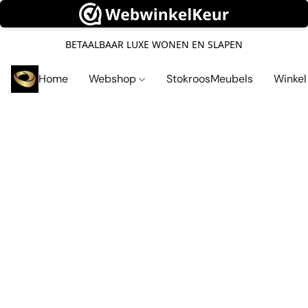
BETAALBAAR LUXE WONEN EN SLAPEN
Home
Webshop
StokroosMeubels
Winke