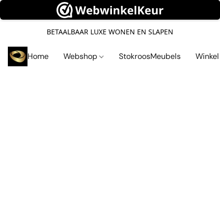
BETAALBAAR LUXE WONEN EN SLAPEN
Home
Webshop
StokroosMeubels
Winke