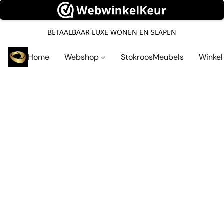
BETAALBAAR LUXE WONEN EN SLAPEN
Home
Webshop
StokroosMeubels
Winke