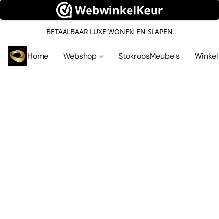
BETAALBAAR LUXE WONEN EN SLAPEN
Home
Webshop
StokroosMeubels
Winke