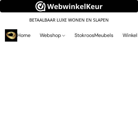
BETAALBAAR LUXE WONEN EN SLAPEN
Home
Webshop
StokroosMeubels
Winke