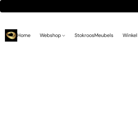
Home
Webshop
StokroosMeubels
Winke