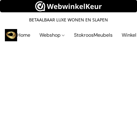
BETAALBAAR LUXE WONEN EN SLAPEN
Home
Webshop
StokroosMeubels
Winke