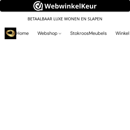
BETAALBAAR LUXE WONEN EN SLAPEN
Home
Webshop
StokroosMeubels
Winke