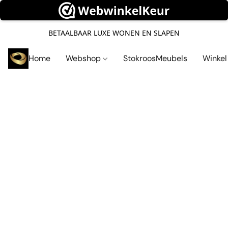
BETAALBAAR LUXE WONEN EN SLAPEN
Home
Webshop
StokroosMeubels
Winke