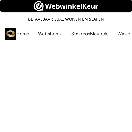
BETAALBAAR LUXE WONEN EN SLAPEN
Home
Webshop
StokroosMeubels
Winke