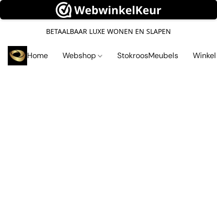
BETAALBAAR LUXE WONEN EN SLAPEN
Home
Webshop
StokroosMeubels
Winke