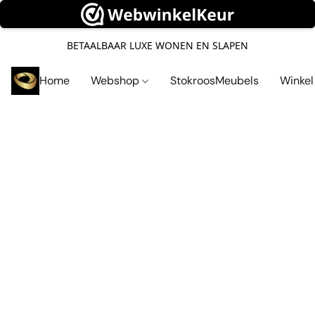
BETAALBAAR LUXE WONEN EN SLAPEN
Home
Webshop
StokroosMeubels
Winke